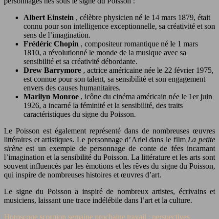
personnages nés sous le signe du Poisson :
Albert Einstein
, célèbre physicien né le 14 mars 1879, était
connu pour son intelligence exceptionnelle, sa créativité et son
sens de l’imagination.
Frédéric Chopin
, compositeur romantique né le 1 mars
1810, a révolutionné le monde de la musique avec sa
sensibilité et sa créativité débordante.
Drew Barrymore
, actrice américaine née le 22 février 1975,
est connue pour son talent, sa sensibilité et son engagement
envers des causes humanitaires.
Marilyn Monroe
, icône du cinéma américain née le 1er juin
1926, a incarné la féminité et la sensibilité, des traits
caractéristiques du signe du Poisson.
Le Poisson est également représenté dans de nombreuses œuvres
littéraires et artistiques. Le personnage d’Ariel dans le film
La petite
sirène
est un exemple de personnage de conte de fées incarnant
l’imagination et la sensibilité du Poisson. La littérature et les arts sont
souvent influencés par les émotions et les rêves du signe du Poisson,
qui inspire de nombreuses histoires et œuvres d’art.
Le signe du Poisson a inspiré de nombreux artistes, écrivains et
musiciens, laissant une trace indélébile dans l’art et la culture.
Horoscope scorpion semaine prochaine travail : perspectives