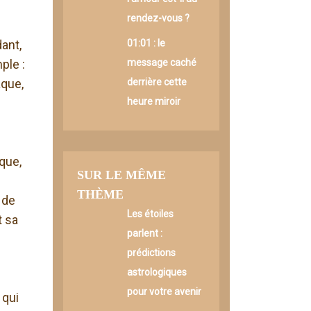
rendez-vous ?
dant,
01:01 : le
ple :
message caché
aque,
derrière cette
heure miroir
ique,
SUR LE MÊME
THÈME
 de
Les étoiles
t sa
parlent :
prédictions
astrologiques
pour votre avenir
 qui