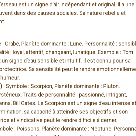
rseau est un signe d’air indépendant et original. Il a une 
ent dans des causes sociales. Sa nature rebelle et
nt.
 : Crabe, Planète dominante : Lune. Personnalité : sensibl
alité : loyal, attentif, changeant, lunatique. Exemple : Tom
n signe d’eau sensible et intuitif. Il est connu pour sa
protectrice. Sa sensibilité peut le rendre émotionnellem
’humeur.
e)
: Symbole : Scorpion, Planète dominante : Pluton.
térieux. Traits de personnalité : passionné, intrigant,
nna, Bill Gates. Le Scorpion est un signe d’eau intense e
mination, sa capacité à atteindre ses objectifs et son
ce et vindicative peut le rendre difficile à cerner.
mbole : Poissons, Planète dominante : Neptune. Personnal