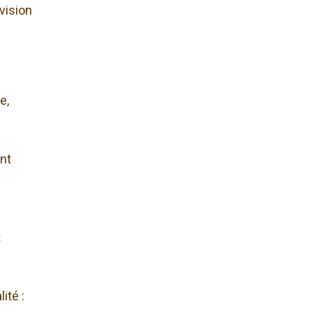
vision
e,
ent
t
ité :