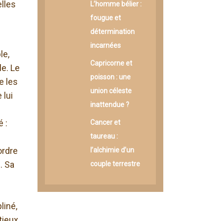
elles
L’homme bélier :
fougue et
détermination
incarnées
le,
Capricorne et
le. Le
poisson : une
e les
union céleste
 lui
inattendue ?
 :
Cancer et
taureau :
ordre
l’alchimie d’un
. Sa
couple terrestre
liné,
tieux