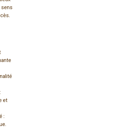
n sens
ccès.
t
rmante
nalité
t
e et
é :
que.