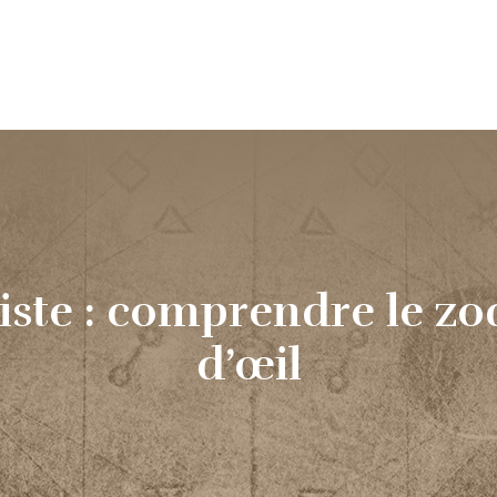
Voyance
Astrologie & Horoscope
Esotérisme
Astrom
liste : comprendre le z
d’œil