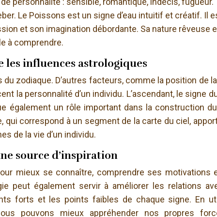
s de personnalité : sensible, romantique, indécis, fugueur.
r. Le Poissons est un signe d’eau intuitif et créatif. Il e
ssion et son imagination débordante. Sa nature rêveuse e
cile à comprendre.
 les influences astrologiques
s du zodiaque. D’autres facteurs, comme la position de la
nt la personnalité d’un individu. L’ascendant, le signe du
e également un rôle important dans la construction du 
e, qui correspond à un segment de la carte du ciel, appor
s de la vie d’un individu.
une source d’inspiration
x pour mieux se connaître, comprendre ses motivations 
ie peut également servir à améliorer les relations av
ints forts et les points faibles de chaque signe. En uti
, nous pouvons mieux appréhender nos propres for