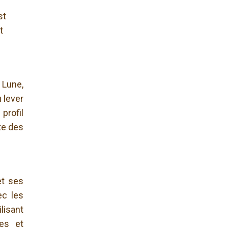
st
t
 Lune,
 lever
profil
te des
et ses
ec les
lisant
ces et