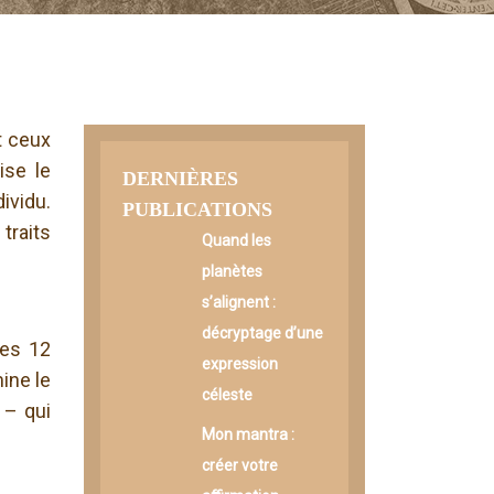
t ceux
ise le
DERNIÈRES
ividu.
PUBLICATIONS
traits
Quand les
planètes
s’alignent :
décryptage d’une
les 12
expression
ine le
céleste
 – qui
Mon mantra :
créer votre