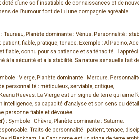
l est doté d’une soif insatiable de connaissances et de nouv
ens de l’humour font de lui une compagnie agréable.
: Taureau, Planète dominante : Vénus. Personnalité : stab
: patient, fiable, pratique, tenace. Exemple : Al Pacino, Ade
t fiable, connu pour sa patience et sa ténacité. Il appréci
é à la sécurité et à la stabilité. Sa nature sensuelle fait de
ymbole : Vierge, Planète dominante : Mercure. Personnalité
de personnalité : méticuleux, serviable, critique,
Keanu Reeves. La Vierge est un signe de terre qui aime l’
n intelligence, sa capacité d’analyse et son sens du détail
une personne fiable et dévouée.
er)
: Symbole : Chèvre, Planète dominante : Saturne.
esponsable. Traits de personnalité : patient, tenace, discip
David Beckham. Le Capricorne est un signe de terre ambi