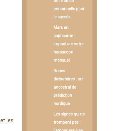
affirmation
personnelle pour
le succès
Mars en
capricorne :
impact sur votre
horoscope
mensuel
Runes
divinatoires : art
ancestral de
prédiction
nordique
Les signes qui ne
et les
trompent pas :
l’amour est-il au